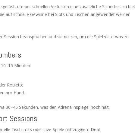
sgelöst, um bei schnellen Verlusten eine zusätzliche Sicherheit zu bie
 die auf schnelle Gewinne bei Slots und Tischen angewendet werden
er Session beanspruchen und sie nutzen, um die Spielzeit etwas zu
.
Numbers
a 10–15 Minuten:
der Roulette.
en pro Hand.
 etwa 30–45 Sekunden, was den Adrenalinspiegel hoch hält.
hort Sessions
hnelle Tischlimits oder Live‑Spiele mit zügigem Deal.