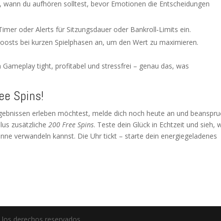
 wann du aufhören solltest, bevor Emotionen die Entscheidungen
Timer oder Alerts für Sitzungsdauer oder Bankroll‑Limits ein.
sts bei kurzen Spielphasen an, um den Wert zu maximieren.
n Gameplay tight, profitabel und stressfrei – genau das, was
ee Spins!
rgebnissen erleben möchtest, melde dich noch heute an und beanspr
lus zusätzliche
200 Free Spins
. Teste dein Glück in Echtzeit und sieh, 
inne verwandeln kannst. Die Uhr tickt – starte dein energiegeladenes
 los derechos reservados.