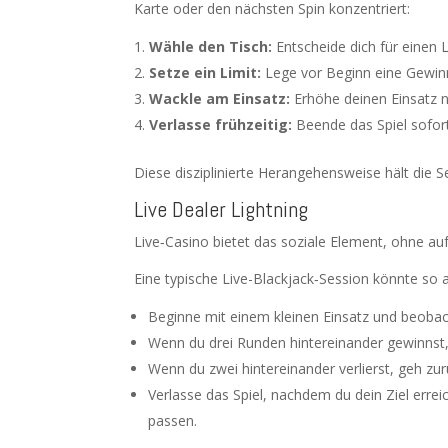
Karte oder den nächsten Spin konzentriert:
Wähle den Tisch:
Entscheide dich für einen L
Setze ein Limit:
Lege vor Beginn eine Gewinn
Wackle am Einsatz:
Erhöhe deinen Einsatz 
Verlasse frühzeitig:
Beende das Spiel sofort
Diese disziplinierte Herangehensweise hält die Se
Live Dealer Lightning
Live‑Casino bietet das soziale Element, ohne auf
Eine typische Live-Blackjack‑Session könnte so 
Beginne mit einem kleinen Einsatz und beobach
Wenn du drei Runden hintereinander gewinnst, 
Wenn du zwei hintereinander verlierst, geh z
Verlasse das Spiel, nachdem du dein Ziel errei
passen.