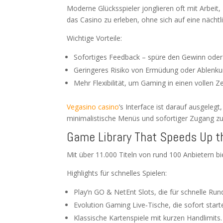
Moderne Glücksspieler jonglieren oft mit Arbeit,
das Casino zu erleben, ohne sich auf eine nächt
Wichtige Vorteile:
Sofortiges Feedback – spüre den Gewinn oder 
Geringeres Risiko von Ermüdung oder Ablenku
Mehr Flexibilität, um Gaming in einen vollen Ze
Vegasino casino
’s Interface ist darauf ausgelegt
minimalistische Menüs und sofortiger Zugang 
Game Library That Speeds Up t
Mit über 11.000 Titeln von rund 100 Anbietern bi
Highlights für schnelles Spielen:
Play’n GO & NetEnt Slots, die für schnelle Run
Evolution Gaming Live‑Tische, die sofort start
Klassische Kartenspiele mit kurzen Handlimits.