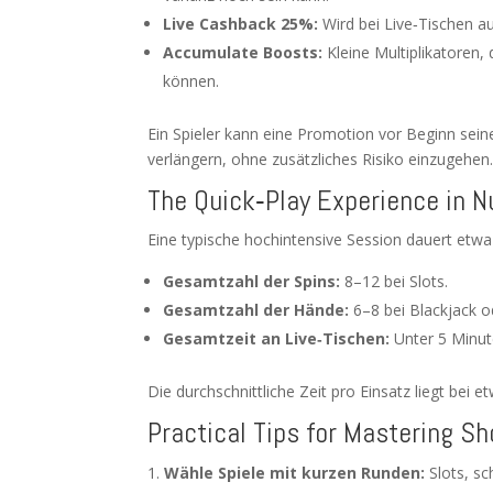
Live Cashback 25%:
Wird bei Live‑Tischen au
Accumulate Boosts:
Kleine Multiplikatoren,
können.
Ein Spieler kann eine Promotion vor Beginn sein
verlängern, ohne zusätzliches Risiko einzugehen
The Quick‑Play Experience in 
Eine typische hochintensive Session dauert etw
Gesamtzahl der Spins:
8–12 bei Slots.
Gesamtzahl der Hände:
6–8 bei Blackjack o
Gesamtzeit an Live‑Tischen:
Unter 5 Minut
Die durchschnittliche Zeit pro Einsatz liegt bei
Practical Tips for Mastering S
Wähle Spiele mit kurzen Runden:
Slots, sc