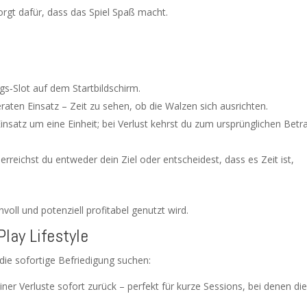
rgt dafür, dass das Spiel Spaß macht.
ngs‑Slot auf dem Startbildschirm.
aten Einsatz – Zeit zu sehen, ob die Walzen sich ausrichten.
nsatz um eine Einheit; bei Verlust kehrst du zum ursprünglichen Betr
rreichst du entweder dein Ziel oder entscheidest, dass es Zeit ist,
voll und potenziell profitabel genutzt wird.
lay Lifestyle
die sofortige Befriedigung suchen:
iner Verluste sofort zurück – perfekt für kurze Sessions, bei denen di