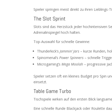
Spieler springen meist direkt zu ihren Lieblings-
The Slot Sprint
Slots sind das Herzstück jeder hochintensiven Se
Adrenalinspiegel hoch halten.
Top-Auswahl für schnelle Gewinne:
Thunderkick’s
Jammin’ Jars
– kurze Runden, hohe
Spinomenal’s
Power Spinners
– schnelle Trigger
Microgaming’s
Mega Moolah
– progressive Jac
Spieler setzen oft ein kleines Budget pro Spin un
einsetzt.
Table Game Turbo
Tischspiele wirken auf den ersten Blick langsame
Eine schnelle Runde Blackjack oder Roulette dau