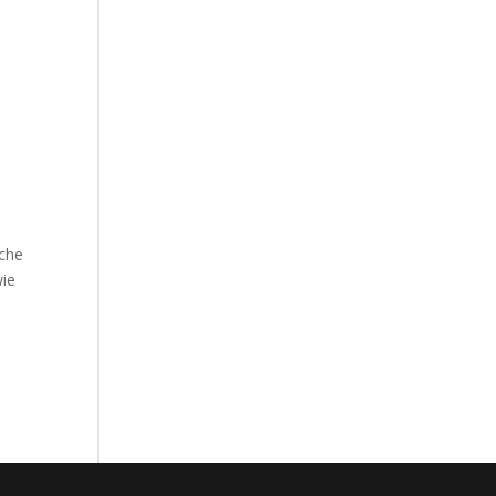
uche
wie