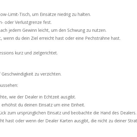
ow‑Limit‑Tisch, um Einsätze niedrig zu halten.
- oder Verlustgrenze fest.
nach jedem Gewinn leicht, um den Schwung zu nutzen.
, wenn du dein Ziel erreicht hast oder eine Pechsträhne hast.
ssions kurz und zielgerichtet.
 Geschwindigkeit zu verzichten.
aussehen:
te, wie der Dealer in Echtzeit ausgibt.
erhöhst du deinen Einsatz um eine Einheit.
urück zum ursprünglichen Einsatz und beobachte die Hand des Dealers.
cht hast oder wenn der Dealer Karten ausgibt, die nicht zu deiner Stra