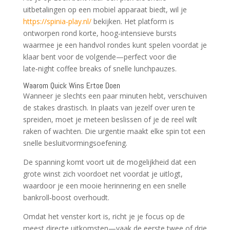
uitbetalingen op een mobiel apparaat biedt, wil je
https://spinia-play.nl/
bekijken. Het platform is
ontworpen rond korte, hoog‑intensieve bursts
waarmee je een handvol rondes kunt spelen voordat je
klaar bent voor de volgende—perfect voor die
late‑night coffee breaks of snelle lunchpauzes.
Waarom Quick Wins Ertoe Doen
Wanneer je slechts een paar minuten hebt, verschuiven
de stakes drastisch. In plaats van jezelf over uren te
spreiden, moet je meteen beslissen of je de reel wilt
raken of wachten. Die urgentie maakt elke spin tot een
snelle besluitvormingsoefening.
De spanning komt voort uit de mogelijkheid dat een
grote winst zich voordoet net voordat je uitlogt,
waardoor je een mooie herinnering en een snelle
bankroll‑boost overhoudt.
Omdat het venster kort is, richt je je focus op de
meest directe uitkomsten—vaak de eerste twee of drie