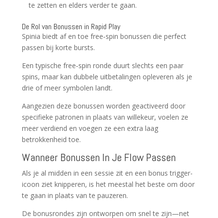
te zetten en elders verder te gaan.
De Rol van Bonussen in Rapid Play
Spinia biedt af en toe free‑spin bonussen die perfect
passen bij korte bursts.
Een typische free‑spin ronde duurt slechts een paar
spins, maar kan dubbele uitbetalingen opleveren als je
drie of meer symbolen landt.
Aangezien deze bonussen worden geactiveerd door
specifieke patronen in plaats van willekeur, voelen ze
meer verdiend en voegen ze een extra laag
betrokkenheid toe.
Wanneer Bonussen In Je Flow Passen
Als je al midden in een sessie zit en een bonus trigger-
icoon ziet knipperen, is het meestal het beste om door
te gaan in plaats van te pauzeren.
De bonusrondes zijn ontworpen om snel te zijn—net