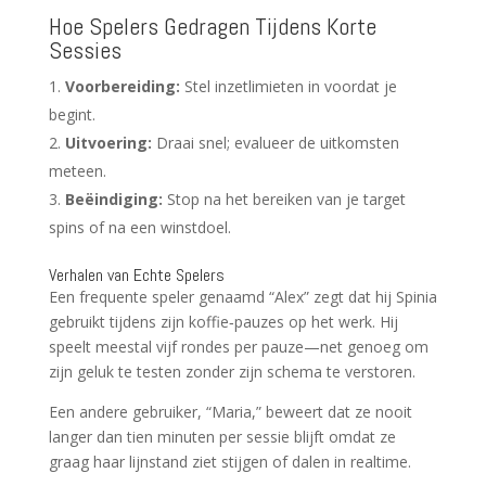
Hoe Spelers Gedragen Tijdens Korte
Sessies
Voorbereiding:
Stel inzetlimieten in voordat je
begint.
Uitvoering:
Draai snel; evalueer de uitkomsten
meteen.
Beëindiging:
Stop na het bereiken van je target
spins of na een winstdoel.
Verhalen van Echte Spelers
Een frequente speler genaamd “Alex” zegt dat hij Spinia
gebruikt tijdens zijn koffie‑pauzes op het werk. Hij
speelt meestal vijf rondes per pauze—net genoeg om
zijn geluk te testen zonder zijn schema te verstoren.
Een andere gebruiker, “Maria,” beweert dat ze nooit
langer dan tien minuten per sessie blijft omdat ze
graag haar lijnstand ziet stijgen of dalen in realtime.