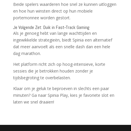
Beide spelers waarderen hoe snel ze kunnen uitloggen
en hoe hun winsten direct op hun mobiele
portemonnee worden gestort.
Je Volgende Zet: Duik in Fast‑Track Gaming
Als je genoeg hebt van lange wachttijden en
ingewikkelde strategieën, biedt Spinia een alternatief
dat meer aanvoelt als een snelle dash dan een hele
dag marathon.
Het platform richt zich op hoog‑intensieve, korte
sessies die je betrokken houden zonder je
tijdsbegroting te overbelasten.
Klaar om je geluk te beproeven in slechts een paar
minuten? Ga naar Spinia Play, kies je favoriete slot en
laten we snel draaien!