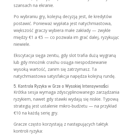
szansach na ekranie.
Po wybraniu gry, kolejną decyzją jest, ile kredytów
postawić. Ponieważ wypłata jest natychmiastowa,
większość graczy wybiera małe zakłady — zwykle
między €1 a €5 — co pozwala im grać dalej, ryzykując
niewiele.
Ekscytacja sięga zenitu, gdy slot trafia dużą wygraną
lub gdy mnożnik crashu osiąga niespodziewanie
wysoką wartość, zanim się zatrzymasz. Ta
natychmiastowa satysfakcja napędza kolejną rundę.
5. Kontrola Ryzyka w Grze o Wysokiej Intensywności
Krótka sesja wymaga zdyscyplinowanego zarządzania
ryzykiem, nawet gdy stawki wydają się niskie. Typową
strategią jest ustalenie mikro‑budżetu — na przykład
€10 na każdą serię gry.
Gracze często korzystają z następujących taktyk
kontroli ryzyka: