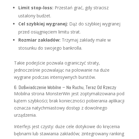
Limit stop-loss:
Przestań grać, gdy stracisz
ustalony budżet.
Cel szybkiej wygranej:
Dąż do szybkiej wygranej
przed osiągnięciem limitu strat.
Rozmiar zakładów:
Trzymaj zakłady małe w
stosunku do swojego bankrolla.
Takie podejście pozwala ograniczyć straty,
jednocześnie pozwalając na polowanie na duże
wygrane podczas intensywnych burstów.
6. Doświadczenie Mobilne – Na Ruchu, Teraz Od Rzeczy
Mobilna strona MonsterWin jest zoptymalizowana pod
kątem szybkości; brak konieczności pobierania aplikacji
oznacza natychmiastowy dostęp z dowolnego
urządzenia.
Interfejs jest czysty: duże cele dotykowe do kręcenia
bębnami lub stawiania zakładów; zintegrowany ranking