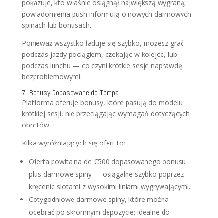
pokazuje, kto właśnie osiągnął największą wygraną;
powiadomienia push informują o nowych darmowych
spinach lub bonusach.
Ponieważ wszystko ładuje się szybko, możesz grać
podczas jazdy pociągiem, czekając w kolejce, lub
podczas lunchu — co czyni krótkie sesje naprawdę
bezproblemowymi.
7. Bonusy Dopasowane do Tempa
Platforma oferuje bonusy, które pasują do modelu
krótkiej sesji, nie przeciągając wymagań dotyczących
obrotów.
Kilka wyróżniających się ofert to:
Oferta powitalna do €500 dopasowanego bonusu
plus darmowe spiny — osiągalne szybko poprzez
kręcenie slotami z wysokimi liniami wygrywającymi.
Cotygodniowe darmowe spiny, które można
odebrać po skromnym depozycie; idealne do