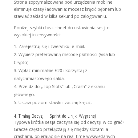
Strona zoptymalizowana pod urządzenia mobilne
eliminuje czasy ładowania; możesz kręcić bębnem lub
stawiać zakład w kilka sekund po zalogowaniu.
Poniżej szybki cheat sheet do ustawienia sesji o
wysokiej intensywności:
Zarejestruj się i zweryfikuj e-mail.
Wybierz preferowaną metodę płatności (Visa lub
Crypto).
Wpłać minimalnie €20 i korzystaj z
natychmiastowego salda.
Przejdź do „Top Slots” lub „Crash” z ekranu
głównego.
Ustaw poziom stawki i zacznij kręcić.
4. Timing Decyzji – Sprint do Linijki Wygranej
Typowa krótka sesja zaczyna się od decyzji: w co grać?
Gracze często przełączają się między slotami a
crashami, opierając się na real-time wyświetlanych