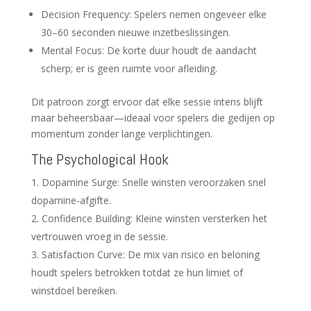
Decision Frequency: Spelers nemen ongeveer elke
30–60 seconden nieuwe inzetbeslissingen.
Mental Focus: De korte duur houdt de aandacht
scherp; er is geen ruimte voor afleiding.
Dit patroon zorgt ervoor dat elke sessie intens blijft
maar beheersbaar—ideaal voor spelers die gedijen op
momentum zonder lange verplichtingen.
The Psychological Hook
Dopamine Surge: Snelle winsten veroorzaken snel
dopamine-afgifte.
Confidence Building: Kleine winsten versterken het
vertrouwen vroeg in de sessie.
Satisfaction Curve: De mix van risico en beloning
houdt spelers betrokken totdat ze hun limiet of
winstdoel bereiken.