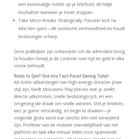
een eenvoudige notitie op je telefoon; dit helpt
inschatten wanneer je moet stoppen.
Take Micro‑Breaks Strategically: Pauzeer kort na
elke tien spins—dit voorkomt vermoeidheid en houdt
beslissingen scherp.
Deze praktijken zijn ontworpen om de adrenaline hoog
te houden terwijl je de controle over tijd en geld in elke
sessie behoudt.
Ready to Spin? Dive Into Fast‑Paced Gaming Today!
Als korte uitbarstingen van high‑energy slotactie jouw
stijl zijn, biedt Moicasino Play precies wat je zoekt:
directe uitkomsten, snelle beslissingscycli, en een
omgeving die draait om snelle winsten. Stel je limieten,
kies je game verstandig, en begin te draaien—je
volgende grote winst kan slechts één reel verwijderd
zijn. Profiteer van de mobiele vriendelijkheid van het
platform en laat elke minuut tellen voor spannende