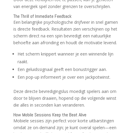
van energiek spel zonder grenzen te overschrijden.
The Thrill of Immediate Feedback
Een belangrijke psychologische drijfveer in snel gamen
is directe feedback. Resultaten zien verschijnen op het
scherm direct na een spin bevredigt een natuurlijke
behoefte aan afronding en houdt de motivatie levend.
Het scherm knippert wanneer je een winnende lijn
raakt.
Een geluidssignaal geeft een bonustrigger aan.
Een pop-up informeert je over een jackpotwinst.
Deze directe bevredigingslus moedigt spelers aan om
door te blijven draaien, hopend op die volgende winst
die alles in seconden kan veranderen.
How Mobile Sessions Keep the Beat Alive
Mobiele sessies zijn perfect voor korte uitbarstingen
omdat ze on-demand zijn; je kunt overal spelen—een