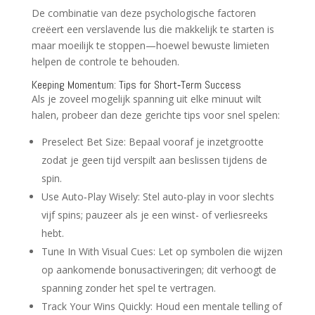
De combinatie van deze psychologische factoren
creëert een verslavende lus die makkelijk te starten is
maar moeilijk te stoppen—hoewel bewuste limieten
helpen de controle te behouden.
Keeping Momentum: Tips for Short‑Term Success
Als je zoveel mogelijk spanning uit elke minuut wilt
halen, probeer dan deze gerichte tips voor snel spelen:
Preselect Bet Size: Bepaal vooraf je inzetgrootte
zodat je geen tijd verspilt aan beslissen tijdens de
spin.
Use Auto‑Play Wisely: Stel auto‑play in voor slechts
vijf spins; pauzeer als je een winst- of verliesreeks
hebt.
Tune In With Visual Cues: Let op symbolen die wijzen
op aankomende bonusactiveringen; dit verhoogt de
spanning zonder het spel te vertragen.
Track Your Wins Quickly: Houd een mentale telling of