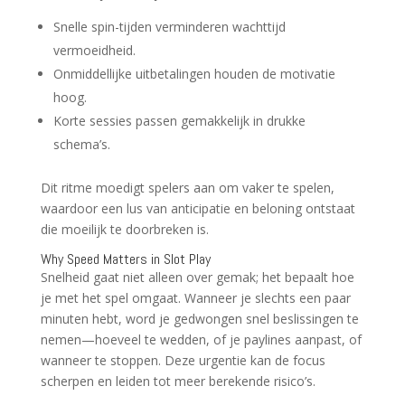
Snelle spin-tijden verminderen wachttijd
vermoeidheid.
Onmiddellijke uitbetalingen houden de motivatie
hoog.
Korte sessies passen gemakkelijk in drukke
schema’s.
Dit ritme moedigt spelers aan om vaker te spelen,
waardoor een lus van anticipatie en beloning ontstaat
die moeilijk te doorbreken is.
Why Speed Matters in Slot Play
Snelheid gaat niet alleen over gemak; het bepaalt hoe
je met het spel omgaat. Wanneer je slechts een paar
minuten hebt, word je gedwongen snel beslissingen te
nemen—hoeveel te wedden, of je paylines aanpast, of
wanneer te stoppen. Deze urgentie kan de focus
scherpen en leiden tot meer berekende risico’s.