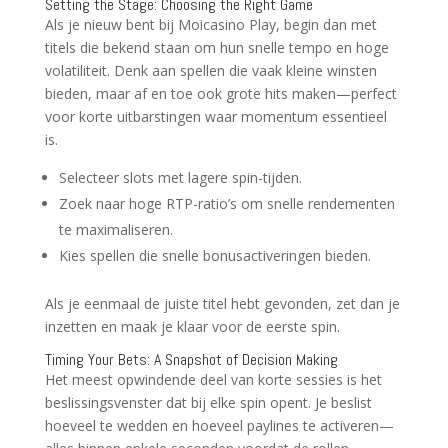
Setting the Stage: Choosing the Right Game
Als je nieuw bent bij Moicasino Play, begin dan met
titels die bekend staan om hun snelle tempo en hoge
volatiliteit. Denk aan spellen die vaak kleine winsten
bieden, maar af en toe ook grote hits maken—perfect
voor korte uitbarstingen waar momentum essentieel
is.
Selecteer slots met lagere spin-tijden.
Zoek naar hoge RTP-ratio’s om snelle rendementen
te maximaliseren.
Kies spellen die snelle bonusactiveringen bieden.
Als je eenmaal de juiste titel hebt gevonden, zet dan je
inzetten en maak je klaar voor de eerste spin.
Timing Your Bets: A Snapshot of Decision Making
Het meest opwindende deel van korte sessies is het
beslissingsvenster dat bij elke spin opent. Je beslist
hoeveel te wedden en hoeveel paylines te activeren—