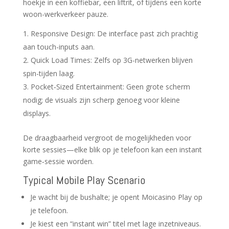
hoekje in een koffiebar, een liftrit, of tijdens een korte
woon-werkverkeer pauze.
Responsive Design: De interface past zich prachtig
aan touch-inputs aan.
Quick Load Times: Zelfs op 3G-netwerken blijven
spin-tijden laag.
Pocket‑Sized Entertainment: Geen grote scherm
nodig; de visuals zijn scherp genoeg voor kleine
displays.
De draagbaarheid vergroot de mogelijkheden voor
korte sessies—elke blik op je telefoon kan een instant
game‑sessie worden.
Typical Mobile Play Scenario
Je wacht bij de bushalte; je opent Moicasino Play op
je telefoon.
Je kiest een “instant win” titel met lage inzetniveaus.