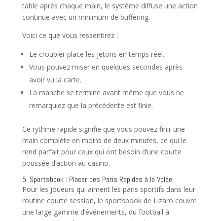
table après chaque main, le système diffuse une action
continue avec un minimum de buffering.
Voici ce que vous ressentirez :
Le croupier place les jetons en temps réel.
Vous pouvez miser en quelques secondes après
avoir vu la carte.
La manche se termine avant même que vous ne
remarquiez que la précédente est finie.
Ce rythme rapide signifie que vous pouvez finir une
main complète en moins de deux minutes, ce qui le
rend parfait pour ceux qui ont besoin d’une courte
poussée d’action au casino.
5. Sportsbook : Placer des Paris Rapides à la Volée
Pour les joueurs qui aiment les paris sportifs dans leur
routine courte session, le sportsbook de Lizaro couvre
une large gamme d’événements, du football à