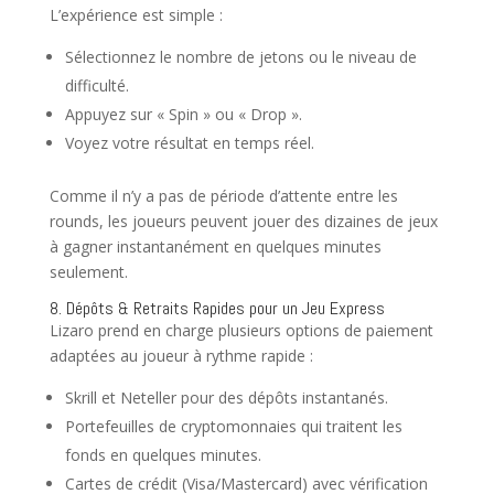
L’expérience est simple :
Sélectionnez le nombre de jetons ou le niveau de
difficulté.
Appuyez sur « Spin » ou « Drop ».
Voyez votre résultat en temps réel.
Comme il n’y a pas de période d’attente entre les
rounds, les joueurs peuvent jouer des dizaines de jeux
à gagner instantanément en quelques minutes
seulement.
8. Dépôts & Retraits Rapides pour un Jeu Express
Lizaro prend en charge plusieurs options de paiement
adaptées au joueur à rythme rapide :
Skrill et Neteller pour des dépôts instantanés.
Portefeuilles de cryptomonnaies qui traitent les
fonds en quelques minutes.
Cartes de crédit (Visa/Mastercard) avec vérification