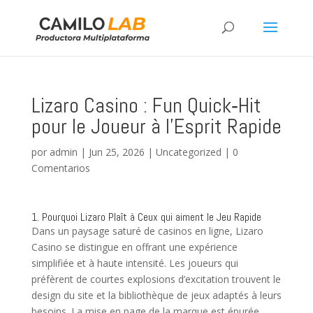
Lizaro Casino : Fun Quick‑Hit
pour le Joueur à l’Esprit Rapide
por
admin
|
Jun 25, 2026
|
Uncategorized
|
0
Comentarios
1. Pourquoi Lizaro Plaît à Ceux qui aiment le Jeu Rapide
Dans un paysage saturé de casinos en ligne, Lizaro
Casino se distingue en offrant une expérience
simplifiée et à haute intensité. Les joueurs qui
préfèrent de courtes explosions d’excitation trouvent le
design du site et la bibliothèque de jeux adaptés à leurs
besoins. La mise en page de la marque est épurée,