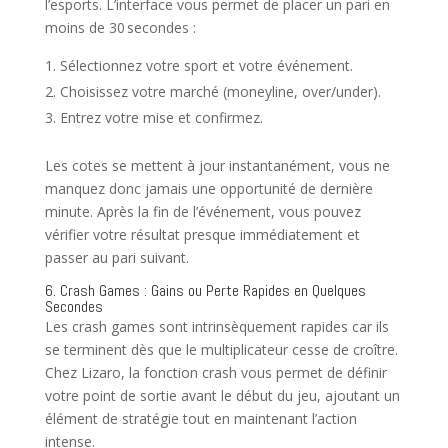
l’esports. L’interface vous permet de placer un pari en
moins de 30 secondes :
Sélectionnez votre sport et votre événement.
Choisissez votre marché (moneyline, over/under).
Entrez votre mise et confirmez.
Les cotes se mettent à jour instantanément, vous ne
manquez donc jamais une opportunité de dernière
minute. Après la fin de l’événement, vous pouvez
vérifier votre résultat presque immédiatement et
passer au pari suivant.
6. Crash Games : Gains ou Perte Rapides en Quelques
Secondes
Les crash games sont intrinsèquement rapides car ils
se terminent dès que le multiplicateur cesse de croître.
Chez Lizaro, la fonction crash vous permet de définir
votre point de sortie avant le début du jeu, ajoutant un
élément de stratégie tout en maintenant l’action
intense.