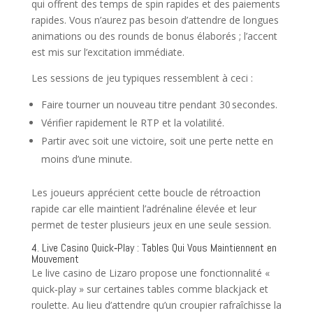
qui offrent des temps de spin rapides et des paiements
rapides. Vous n’aurez pas besoin d’attendre de longues
animations ou des rounds de bonus élaborés ; l’accent
est mis sur l’excitation immédiate.
Les sessions de jeu typiques ressemblent à ceci :
Faire tourner un nouveau titre pendant 30 secondes.
Vérifier rapidement le RTP et la volatilité.
Partir avec soit une victoire, soit une perte nette en
moins d’une minute.
Les joueurs apprécient cette boucle de rétroaction
rapide car elle maintient l’adrénaline élevée et leur
permet de tester plusieurs jeux en une seule session.
4. Live Casino Quick‑Play : Tables Qui Vous Maintiennent en
Mouvement
Le live casino de Lizaro propose une fonctionnalité «
quick‑play » sur certaines tables comme blackjack et
roulette. Au lieu d’attendre qu’un croupier rafraîchisse la