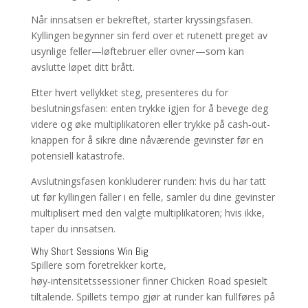
Når innsatsen er bekreftet, starter kryssingsfasen.
Kyllingen begynner sin ferd over et rutenett preget av
usynlige feller—løftebruer eller ovner—som kan
avslutte løpet ditt brått.
Etter hvert vellykket steg, presenteres du for
beslutningsfasen: enten trykke igjen for å bevege deg
videre og øke multiplikatoren eller trykke på cash‑out-
knappen for å sikre dine nåværende gevinster før en
potensiell katastrofe.
Avslutningsfasen konkluderer runden: hvis du har tatt
ut før kyllingen faller i en felle, samler du dine gevinster
multiplisert med den valgte multiplikatoren; hvis ikke,
taper du innsatsen.
Why Short Sessions Win Big
Spillere som foretrekker korte,
høy‑intensitetssessioner finner Chicken Road spesielt
tiltalende. Spillets tempo gjør at runder kan fullføres på