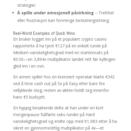
strategier.
Å spille under emosjonell påvirkning
– Tretthet
eller frustrasjon kan forvrenge beslutningstiming.
Real‑World Examples of Quick Wins
En bruker logget inn på et populært crypto casino
rapporterte å ha tjent €127 på en enkelt runde på
Medium vanskelighetsgrad med en startinnsats på
€0.50—en 3,894x multiplikator landet rett før kyllingen
gled inn i en ovn.
En annen spiller hos en lisensiert operatør klarte €342
ved å time cash out på 5x på Easy etter bare fire
vellykkede steg; resten av økten holdt seg innenfor
hans €5 budsjett.
En hyppig besøkende delte at han under en kort
morgenpause fullførte seks runder på Hard
vanskelighetsgrad og endte opp med €1,983 etter å ha
sikret en gjennomsnittlig multiplikator på 4x—et