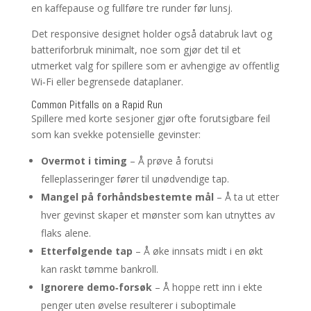
en kaffepause og fullføre tre runder før lunsj.
Det responsive designet holder også databruk lavt og
batteriforbruk minimalt, noe som gjør det til et
utmerket valg for spillere som er avhengige av offentlig
Wi‑Fi eller begrensede dataplaner.
Common Pitfalls on a Rapid Run
Spillere med korte sesjoner gjør ofte forutsigbare feil
som kan svekke potensielle gevinster:
Overmot i timing
– Å prøve å forutsi
felleplasseringer fører til unødvendige tap.
Mangel på forhåndsbestemte mål
– Å ta ut etter
hver gevinst skaper et mønster som kan utnyttes av
flaks alene.
Etterfølgende tap
– Å øke innsats midt i en økt
kan raskt tømme bankroll.
Ignorere demo‑forsøk
– Å hoppe rett inn i ekte
penger uten øvelse resulterer i suboptimale