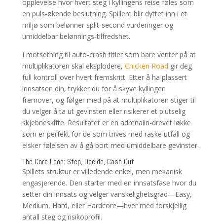
opplevelse hvor hvert steg i kyllingens reise føles som
en puls‑økende beslutning. Spillere blir dyttet inn i et
miljø som belønner split‑second vurderinger og
umiddelbar belønnings‑tilfredshet.
I motsetning til auto‑crash titler som bare venter på at
multiplikatoren skal eksplodere,
Chicken Road
gir deg
full kontroll over hvert fremskritt. Etter å ha plassert
innsatsen din, trykker du for å skyve kyllingen
fremover, og følger med på at multiplikatoren stiger til
du velger å ta ut gevinsten eller risikerer et plutselig
skjebneskifte. Resultatet er en adrenalin‑drevet løkke
som er perfekt for de som trives med raske utfall og
elsker følelsen av å gå bort med umiddelbare gevinster.
The Core Loop: Step, Decide, Cash Out
Spillets struktur er villedende enkel, men mekanisk
engasjerende. Den starter med en innsatsfase hvor du
setter din innsats og velger vanskelighetsgrad—Easy,
Medium, Hard, eller Hardcore—hver med forskjellig
antall steg og risikoprofil.