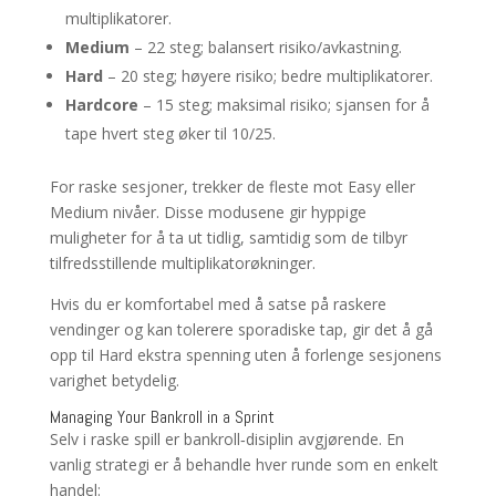
multiplikatorer.
Medium
– 22 steg; balansert risiko/avkastning.
Hard
– 20 steg; høyere risiko; bedre multiplikatorer.
Hardcore
– 15 steg; maksimal risiko; sjansen for å
tape hvert steg øker til 10/25.
For raske sesjoner, trekker de fleste mot Easy eller
Medium nivåer. Disse modusene gir hyppige
muligheter for å ta ut tidlig, samtidig som de tilbyr
tilfredsstillende multiplikatorøkninger.
Hvis du er komfortabel med å satse på raskere
vendinger og kan tolerere sporadiske tap, gir det å gå
opp til Hard ekstra spenning uten å forlenge sesjonens
varighet betydelig.
Managing Your Bankroll in a Sprint
Selv i raske spill er bankroll‑disiplin avgjørende. En
vanlig strategi er å behandle hver runde som en enkelt
handel: