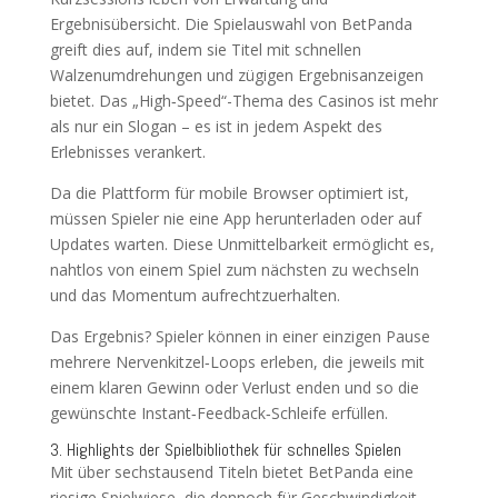
Ergebnisübersicht. Die Spielauswahl von BetPanda
greift dies auf, indem sie Titel mit schnellen
Walzenumdrehungen und zügigen Ergebnisanzeigen
bietet. Das „High‑Speed“-Thema des Casinos ist mehr
als nur ein Slogan – es ist in jedem Aspekt des
Erlebnisses verankert.
Da die Plattform für mobile Browser optimiert ist,
müssen Spieler nie eine App herunterladen oder auf
Updates warten. Diese Unmittelbarkeit ermöglicht es,
nahtlos von einem Spiel zum nächsten zu wechseln
und das Momentum aufrechtzuerhalten.
Das Ergebnis? Spieler können in einer einzigen Pause
mehrere Nervenkitzel‑Loops erleben, die jeweils mit
einem klaren Gewinn oder Verlust enden und so die
gewünschte Instant‑Feedback‑Schleife erfüllen.
3. Highlights der Spielbibliothek für schnelles Spielen
Mit über sechstausend Titeln bietet BetPanda eine
riesige Spielwiese, die dennoch für Geschwindigkeit