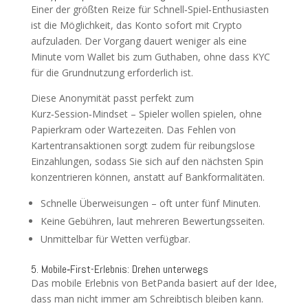
Einer der größten Reize für Schnell‑Spiel‑Enthusiasten
ist die Möglichkeit, das Konto sofort mit Crypto
aufzuladen. Der Vorgang dauert weniger als eine
Minute vom Wallet bis zum Guthaben, ohne dass KYC
für die Grundnutzung erforderlich ist.
Diese Anonymität passt perfekt zum
Kurz‑Session‑Mindset – Spieler wollen spielen, ohne
Papierkram oder Wartezeiten. Das Fehlen von
Kartentransaktionen sorgt zudem für reibungslose
Einzahlungen, sodass Sie sich auf den nächsten Spin
konzentrieren können, anstatt auf Bankformalitäten.
Schnelle Überweisungen – oft unter fünf Minuten.
Keine Gebühren, laut mehreren Bewertungsseiten.
Unmittelbar für Wetten verfügbar.
5. Mobile‑First-Erlebnis: Drehen unterwegs
Das mobile Erlebnis von BetPanda basiert auf der Idee,
dass man nicht immer am Schreibtisch bleiben kann.