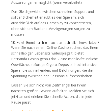
Auszahlungen ermöglicht (wenn verarbeitet).
Das Gleichgewicht zwischen schnellem Support und
solider Sicherheit erlaubt es den Spielern, sich
ausschließlich auf das Gameplay zu konzentrieren,
ohne sich um Backend‑Verzögerungen sorgen zu
müssen.
10. Fazit: Bereit für Ihren nächsten schnellen Nervenkitzel?
Wenn Sie nach einem Online‑Casino suchen, das Ihren
schnelllebigen Lebensstil widerspiegelt, bietet
BetPanda Casino genau das – eine mobile‑freundliche
Oberfläche, sofortige Crypto‑Deposits, hochintensive
Spiele, die schnell enden, und Belohnungen, die die
Spannung zwischen den Sessions aufrechterhalten.
Lassen Sie sich nicht von Zeitmangel bei Ihrem
nächsten großen Gewinn aufhalten. Melden Sie sich
jetzt an und erleben Sie schnelle Action, die in jede
Pause passt.