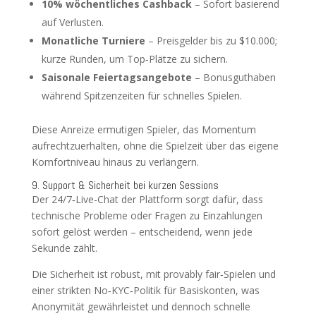
10% wöchentliches Cashback
– Sofort basierend
auf Verlusten.
Monatliche Turniere
– Preisgelder bis zu $10.000;
kurze Runden, um Top‑Plätze zu sichern.
Saisonale Feiertagsangebote
– Bonusguthaben
während Spitzenzeiten für schnelles Spielen.
Diese Anreize ermutigen Spieler, das Momentum
aufrechtzuerhalten, ohne die Spielzeit über das eigene
Komfortniveau hinaus zu verlängern.
9. Support & Sicherheit bei kurzen Sessions
Der 24/7‑Live-Chat der Plattform sorgt dafür, dass
technische Probleme oder Fragen zu Einzahlungen
sofort gelöst werden – entscheidend, wenn jede
Sekunde zählt.
Die Sicherheit ist robust, mit provably fair‑Spielen und
einer strikten No‑KYC‑Politik für Basiskonten, was
Anonymität gewährleistet und dennoch schnelle