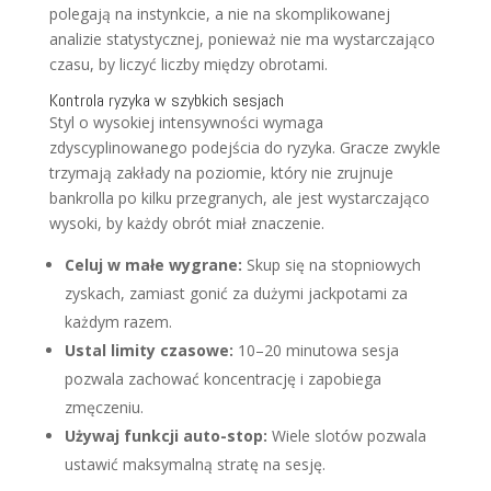
polegają na instynkcie, a nie na skomplikowanej
analizie statystycznej, ponieważ nie ma wystarczająco
czasu, by liczyć liczby między obrotami.
Kontrola ryzyka w szybkich sesjach
Styl o wysokiej intensywności wymaga
zdyscyplinowanego podejścia do ryzyka. Gracze zwykle
trzymają zakłady na poziomie, który nie zrujnuje
bankrolla po kilku przegranych, ale jest wystarczająco
wysoki, by każdy obrót miał znaczenie.
Celuj w małe wygrane:
Skup się na stopniowych
zyskach, zamiast gonić za dużymi jackpotami za
każdym razem.
Ustal limity czasowe:
10–20 minutowa sesja
pozwala zachować koncentrację i zapobiega
zmęczeniu.
Używaj funkcji auto-stop:
Wiele slotów pozwala
ustawić maksymalną stratę na sesję.