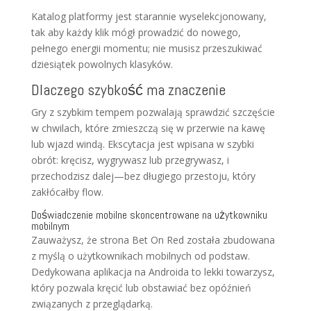
Katalog platformy jest starannie wyselekcjonowany,
tak aby każdy klik mógł prowadzić do nowego,
pełnego energii momentu; nie musisz przeszukiwać
dziesiątek powolnych klasyków.
Dlaczego szybkość ma znaczenie
Gry z szybkim tempem pozwalają sprawdzić szczęście
w chwilach, które zmieszczą się w przerwie na kawę
lub wjazd windą. Ekscytacja jest wpisana w szybki
obrót: kręcisz, wygrywasz lub przegrywasz, i
przechodzisz dalej—bez długiego przestoju, który
zakłócałby flow.
Doświadczenie mobilne skoncentrowane na użytkowniku
mobilnym
Zauważysz, że strona Bet On Red została zbudowana
z myślą o użytkownikach mobilnych od podstaw.
Dedykowana aplikacja na Androida to lekki towarzysz,
który pozwala kręcić lub obstawiać bez opóźnień
związanych z przeglądarką.