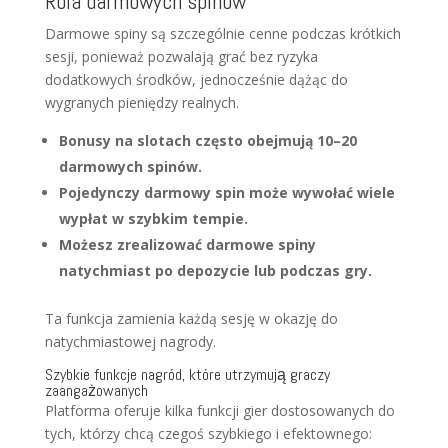
Rola darmowych spinów
Darmowe spiny są szczególnie cenne podczas krótkich
sesji, ponieważ pozwalają grać bez ryzyka
dodatkowych środków, jednocześnie dążąc do
wygranych pieniędzy realnych.
Bonusy na slotach często obejmują 10–20
darmowych spinów.
Pojedynczy darmowy spin może wywołać wiele
wypłat w szybkim tempie.
Możesz zrealizować darmowe spiny
natychmiast po depozycie lub podczas gry.
Ta funkcja zamienia każdą sesję w okazję do
natychmiastowej nagrody.
Szybkie funkcje nagród, które utrzymują graczy
zaangażowanych
Platforma oferuje kilka funkcji gier dostosowanych do
tych, którzy chcą czegoś szybkiego i efektownego: