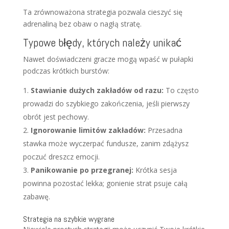
Ta zrównoważona strategia pozwala cieszyć się
adrenaliną bez obaw o nagłą stratę.
Typowe błędy, których należy unikać
Nawet doświadczeni gracze mogą wpaść w pułapki
podczas krótkich burstów:
Stawianie dużych zakładów od razu:
To często
prowadzi do szybkiego zakończenia, jeśli pierwszy
obrót jest pechowy.
Ignorowanie limitów zakładów:
Przesadna
stawka może wyczerpać fundusze, zanim zdążysz
poczuć dreszcz emocji.
Panikowanie po przegranej:
Krótka sesja
powinna pozostać lekka; gonienie strat psuje całą
zabawę.
Strategia na szybkie wygrane