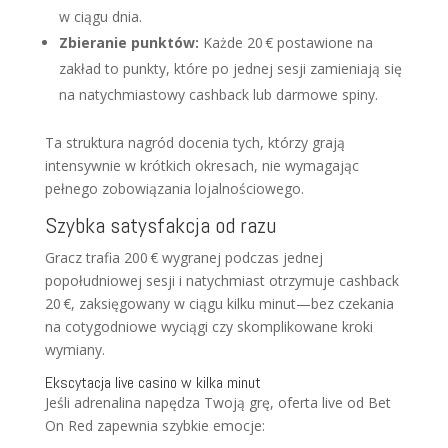
w ciągu dnia.
Zbieranie punktów:
Każde 20 € postawione na
zakład to punkty, które po jednej sesji zamieniają się
na natychmiastowy cashback lub darmowe spiny.
Ta struktura nagród docenia tych, którzy grają
intensywnie w krótkich okresach, nie wymagając
pełnego zobowiązania lojalnościowego.
Szybka satysfakcja od razu
Gracz trafia 200 € wygranej podczas jednej
popołudniowej sesji i natychmiast otrzymuje cashback
20 €, zaksięgowany w ciągu kilku minut—bez czekania
na cotygodniowe wyciągi czy skomplikowane kroki
wymiany.
Ekscytacja live casino w kilka minut
Jeśli adrenalina napędza Twoją grę, oferta live od Bet
On Red zapewnia szybkie emocje: