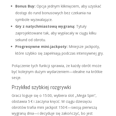
Bonus Buy:
Opcja jednym kliknięciem, aby uzyskać
dostęp do rund bonusowych bez czekania na
symbole wyzwalające.
Gry z natychmiastową wygraną:
Tytuły
zaprojektowane tak, aby wypłacały w ciągu kilku
sekund od obrotu.
Progresywne mini‑jackpoty:
Mniejsze jackpoty,
które szybko się zapełniają podczas intensywnej gry.
Połączenie tych funkcji sprawia, że każdy obrót może
być kolejnym dużym wydarzeniem—idealne na krótkie
sesje.
Przykład szybkiej rozgrywki
Gracz loguje się o 15:00, wybiera slot „Mega Spin”,
obstawia 5 € i zaczyna kręcić. W ciągu dziesięciu
obrotów trafia mini jackpot 150 €—swoją pierwszą
wygraną dnia—i decyduje się zakończyć, bo jest