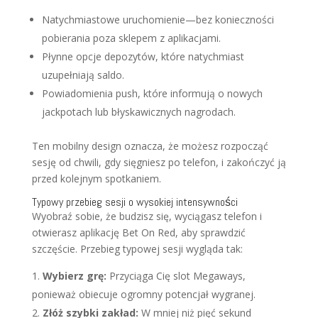
Natychmiastowe uruchomienie—bez konieczności
pobierania poza sklepem z aplikacjami.
Płynne opcje depozytów, które natychmiast
uzupełniają saldo.
Powiadomienia push, które informują o nowych
jackpotach lub błyskawicznych nagrodach.
Ten mobilny design oznacza, że możesz rozpocząć
sesję od chwili, gdy sięgniesz po telefon, i zakończyć ją
przed kolejnym spotkaniem.
Typowy przebieg sesji o wysokiej intensywności
Wyobraź sobie, że budzisz się, wyciągasz telefon i
otwierasz aplikację Bet On Red, aby sprawdzić
szczęście. Przebieg typowej sesji wygląda tak:
Wybierz grę:
Przyciąga Cię slot Megaways,
ponieważ obiecuje ogromny potencjał wygranej.
Złóż szybki zakład:
W mniej niż pięć sekund