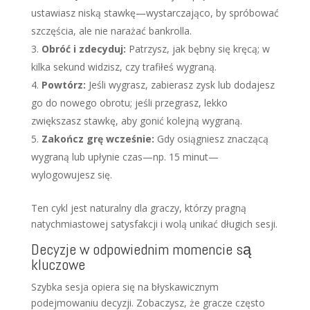
ustawiasz niską stawkę—wystarczająco, by spróbować
szczęścia, ale nie narażać bankrolla.
Obróć i zdecyduj:
Patrzysz, jak bębny się kręcą; w
kilka sekund widzisz, czy trafiłeś wygraną.
Powtórz:
Jeśli wygrasz, zabierasz zysk lub dodajesz
go do nowego obrotu; jeśli przegrasz, lekko
zwiększasz stawkę, aby gonić kolejną wygraną.
Zakończ grę wcześnie:
Gdy osiągniesz znaczącą
wygraną lub upłynie czas—np. 15 minut—
wylogowujesz się.
Ten cykl jest naturalny dla graczy, którzy pragną
natychmiastowej satysfakcji i wolą unikać długich sesji.
Decyzje w odpowiednim momencie są
kluczowe
Szybka sesja opiera się na błyskawicznym
podejmowaniu decyzji. Zobaczysz, że gracze często