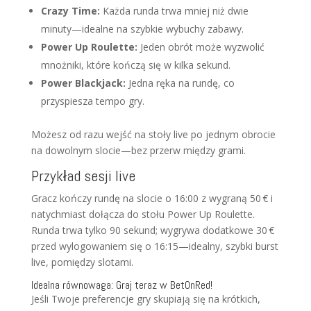
Crazy Time:
Każda runda trwa mniej niż dwie
minuty—idealne na szybkie wybuchy zabawy.
Power Up Roulette:
Jeden obrót może wyzwolić
mnożniki, które kończą się w kilka sekund.
Power Blackjack:
Jedna ręka na rundę, co
przyspiesza tempo gry.
Możesz od razu wejść na stoły live po jednym obrocie
na dowolnym slocie—bez przerw między grami.
Przykład sesji live
Gracz kończy rundę na slocie o 16:00 z wygraną 50 € i
natychmiast dołącza do stołu Power Up Roulette.
Runda trwa tylko 90 sekund; wygrywa dodatkowe 30 €
przed wylogowaniem się o 16:15—idealny, szybki burst
live, pomiędzy slotami.
Idealna równowaga: Graj teraz w BetOnRed!
Jeśli Twoje preferencje gry skupiają się na krótkich,