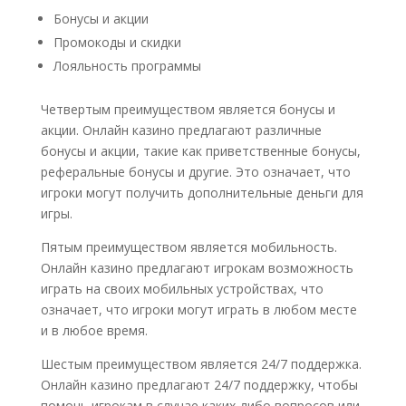
Бонусы и акции
Промокоды и скидки
Лояльность программы
Четвертым преимуществом является бонусы и
акции. Онлайн казино предлагают различные
бонусы и акции, такие как приветственные бонусы,
реферальные бонусы и другие. Это означает, что
игроки могут получить дополнительные деньги для
игры.
Пятым преимуществом является мобильность.
Онлайн казино предлагают игрокам возможность
играть на своих мобильных устройствах, что
означает, что игроки могут играть в любом месте
и в любое время.
Шестым преимуществом является 24/7 поддержка.
Онлайн казино предлагают 24/7 поддержку, чтобы
помочь игрокам в случае каких-либо вопросов или