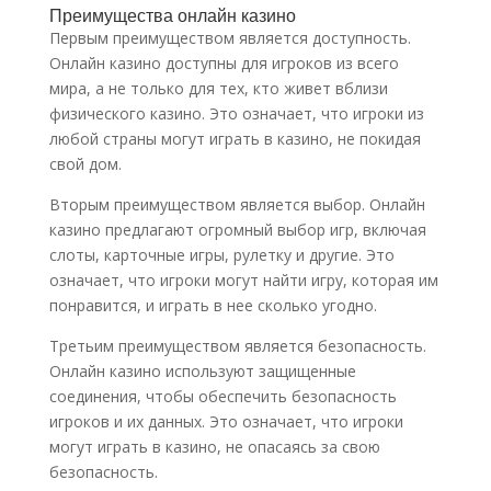
Преимущества онлайн казино
Первым преимуществом является доступность.
Онлайн казино доступны для игроков из всего
мира, а не только для тех, кто живет вблизи
физического казино. Это означает, что игроки из
любой страны могут играть в казино, не покидая
свой дом.
Вторым преимуществом является выбор. Онлайн
казино предлагают огромный выбор игр, включая
слоты, карточные игры, рулетку и другие. Это
означает, что игроки могут найти игру, которая им
понравится, и играть в нее сколько угодно.
Третьим преимуществом является безопасность.
Онлайн казино используют защищенные
соединения, чтобы обеспечить безопасность
игроков и их данных. Это означает, что игроки
могут играть в казино, не опасаясь за свою
безопасность.