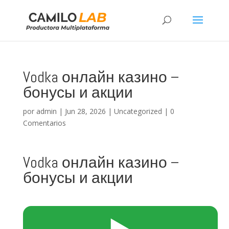
Vodka онлайн казино –
бонусы и акции
por
admin
|
Jun 28, 2026
|
Uncategorized
|
0
Comentarios
Vodka онлайн казино –
бонусы и акции