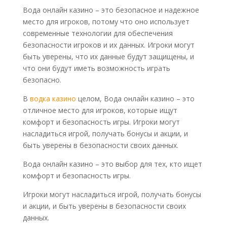
Вода онлайн казино – это безопасное и надежное
место для игроков, потому что оно использует
современные технологии для обеспечения
безопасности игроков и их данных. Игроки могут
быть уверены, что их данные будут защищены, и
что они будут иметь возможность играть
безопасно.
В
водка казино
целом, Вода онлайн казино – это
отличное место для игроков, которые ищут
комфорт и безопасность игры. Игроки могут
насладиться игрой, получать бонусы и акции, и
быть уверены в безопасности своих данных.
Вода онлайн казино – это выбор для тех, кто ищет
комфорт и безопасность игры.
Игроки могут насладиться игрой, получать бонусы
и акции, и быть уверены в безопасности своих
данных.