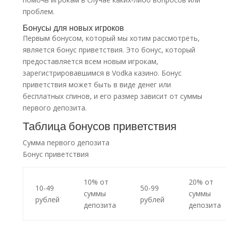
проблем.
Бонусы для новых игроков
Первым бонусом, который мы хотим рассмотреть,
является бонус приветствия. Это бонус, который
предоставляется всем новым игрокам,
зарегистрировавшимся в Vodka казино. Бонус
приветствия может быть в виде денег или
бесплатных спинов, и его размер зависит от суммы
первого депозита.
Таблица бонусов приветствия
Сумма первого депозита
Бонус приветствия
10% от
20% от
10-49
50-99
суммы
суммы
рублей
рублей
депозита
депозита